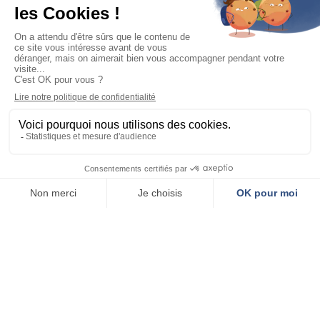
Newsletter :
recevez l'essentiel de votre ville
Mairie de Cusset
PHOTOS &
VIDÉOS
Place Victor-Hugo
03300 Cusset
04 70 30 95 00
Horaires
Du lundi au vendredi de 8h30 à 17h30.
Seul le guichet unique est ouvert pendant la pause méridienne.