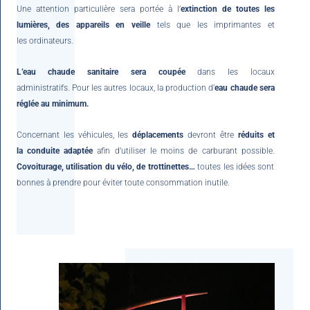
Une attention particulière sera portée à l’
extinction de toutes les
lumières, des appareils en veille
tels que les imprimantes et
les ordinateurs.
L’eau chaude sanitaire sera coupée
dans les locaux
administratifs. Pour les autres locaux, la production d’
eau chaude sera
réglée au minimum.
Concernant les véhicules, les
déplacements
devront être
réduits et
la conduite adaptée
afin d’utiliser le moins de carburant possible.
Covoiturage, utilisation du vélo, de trottinettes…
toutes les idées sont
bonnes à prendre pour éviter toute consommation inutile.