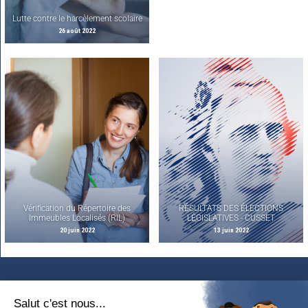
Lutte contre le harcèlement scolaire
26 août 2022
Vérification du Répertoire des
RÉSULTATS DES ÉLECTIONS
Immeubles Localisés (RIL)
LÉGISLATIVES - CUSSET
20 juin 2022
13 juin 2022
Restez
connectés