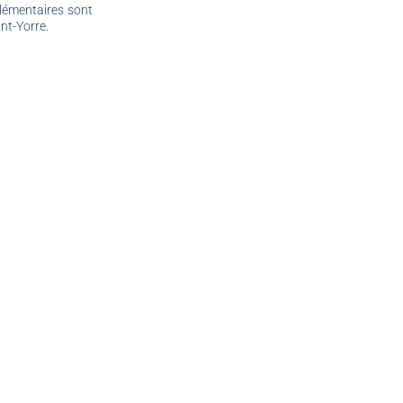
plémentaires sont
int-Yorre.