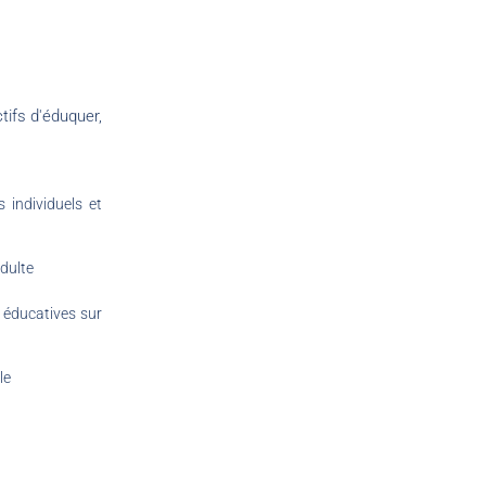
ifs d'éduquer,
s individuels et
adulte
 éducatives sur
le