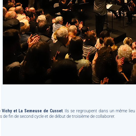
 Vichy et La Semeuse de Cusset
. Ils se regroupent dans un même lieu 
s de fin de second cycle et de début de troisième de collaborer.