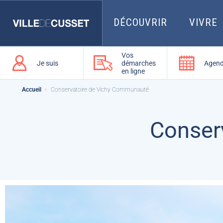
Que
recherchez-
vous
DÉCOUVRIR
VIVRE
?
Vos
Je suis
démarches
Agen
en ligne
Accueil
Conservatoire de Vichy Communauté
Conser