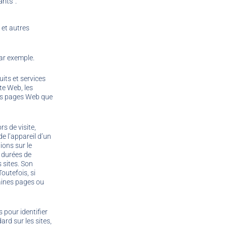
ants :
 et autres
par exemple.
its et services
te Web, les
les pages Web que
s de visite,
de l’appareil d’un
ions sur le
s durées de
 sites. Son
outefois, si
taines pages ou
 pour identifier
ard sur les sites,