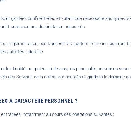
lle.
es sont gardées confidentielles et autant que nécessaire anonymes, s
tant transmises aux destinataires concernés.
es ou réglementaires, ces Données à Caractère Personnel pourront fair
 autorités judiciaires.
our les finalités rappelées ci-dessus, les principales personnes suscep
ls des Services de la collectivité chargés d’agir dans le domaine co
EES A CARACTERE PERSONNEL ?
 et traitées, notamment au cours des opérations suivantes :