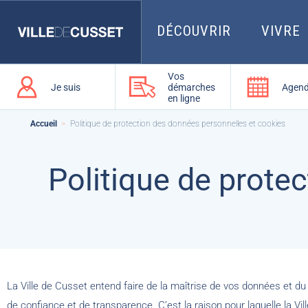
Que
recherchez-
vous
DÉCOUVRIR
VIVRE
?
Vos
Je suis
démarches
Agen
en ligne
Accueil
Politique de protection des données personnelles et cookies
Politique de prote
La Ville de Cusset entend faire de la maîtrise de vos données et du
de confiance et de transparence. C’est la raison pour laquelle la 