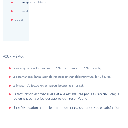
Un fromage ou un laitage
Un dessert
Du pain
POUR MÉMO :
Les inscriptions se font auprès du CCAS de Cusset et du CCAS de Vichy.
La commande et l’annulation doivent respecter un délai minimum de 48 heures.
La livraison s’effectue 7j/7 en liaison froide entre 8h et 12h.
La facturation est mensuelle et elle est assurée par le CCAS de Vichy, le
règlement est à effectuer auprès du Trésor Public
Une réévaluation annuelle permet de nous assurer de votre satisfaction.