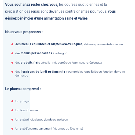
Vous souhaitez rester chez vous,
les courses quotidiennes et la
préparation des repas sont devenues contraignantes pour vous,
vous
désirez bénéficier d’une alimentation saine et variée.
Nous vous proposons :
des menus équilibrés et adaptés à votre régime
, élaborés par une diététicienne
des
menus personnalisés
à votre goût
des
produits frais
sélectionnés auprès de fournisseurs régionaux
des
livraisons du lundi au dimanche
y compris les jours fériés en fonction de votre
demande
Le plateau comprend :
Un potage
Un hors-d’oeuvre
Un plat principal avec viande ou poisson
Un plat d’accompagnement (légumes ou féculents)