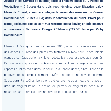
Jeunes et les Comités de quartier, lance la première phase du « Permis de
Végétaliser » à Cusset dans trois rues témoins. Jean-Sébastien Laloy,
Maire de Cusset, a souhaité intégrer la vision des membres du Conseil
Communal des Jeunes (CCJ) dans la construction du projet. Projet pour
lequel, les jeunes élus se sont vus remettre, debut janvier, un prix de 500€
au concours « Territoire à Energie POSitive » (TEPOS) lancé par Vichy
Communauté.
Même si il n’est apparu en France qu’en 2015, le permis de végétaliser date
des années 70 avec des premières tentatives à New-York. L’idée initiale
étant de se réapproprier la ville en végétalisant des espaces abandonnés.
Cinquante ans après, de nombreuses villes facilitent la végétalisation des
espaces publics mais dans un souci lié au cadre de vie, à l’équilibre de la
biodiversité, à l’embellissement… Même si de grandes villes comme
Strasbourg, Paris, Chambery… ont été les premières à mettre en place un
droit de végétalisation, la notion de permis de végétaliser tend à se
répandre dans les villes moyennes voire les petites communes.