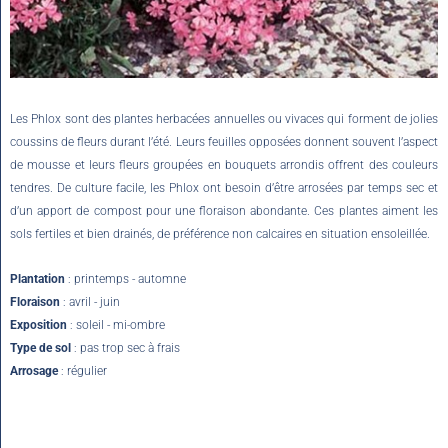
Les Phlox sont des plantes herbacées annuelles ou vivaces qui forment de jolies
coussins de fleurs durant l’été. Leurs feuilles opposées donnent souvent l’aspect
de mousse et leurs fleurs groupées en bouquets arrondis offrent des couleurs
tendres. De culture facile, les Phlox ont besoin d’être arrosées par temps sec et
d’un apport de compost pour une floraison abondante. Ces plantes aiment les
sols fertiles et bien drainés, de préférence non calcaires en situation ensoleillée.
Plantation
: printemps - automne
Floraison
: avril - juin
Exposition
: soleil - mi-ombre
Type de sol
: pas trop sec à frais
Arrosage
: régulier