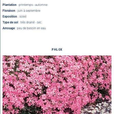
Plantation
: printemps - automne
Floraison
: juin à septembre
Exposition
: soleil
Type de sol
: très drainé - sec
Arrosage
: peu de besoin en eau
PHLOX