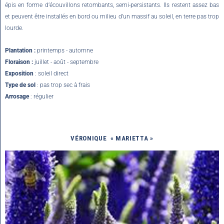
épis en forme d’écouvillons retombants, semi-persistants. Ils restent assez bas
et peuvent être installés en bord ou milieu d’un massif au soleil, en terre pas trop
lourde.
Plantation :
printemps - automne
Floraison :
juillet - août - septembre
Exposition
: soleil direct
Type de sol
: pas trop sec à frais
Arrosage
: régulier
VÉRONIQUE
« MARIETTA »