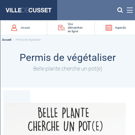
Que
recherchez-
vous
?
Vos
Je suis
démarches
Agenda
en ligne
Accueil
Permis de végétaliser
Permis de végétaliser
Belle plante cherche un pot(e)