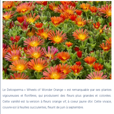
Le Delosperma « Wheels of Wonder Orange » est remarquable par ses plantes
vigoureuses et florifères, qui produisent des fleurs plus grandes et colorées.
Cette variété est la version à fleurs orange vif, à coeur jaune d’or. Cette vivace,
couvre-sol à feuilles succulentes, fleurit de juin à septembre.