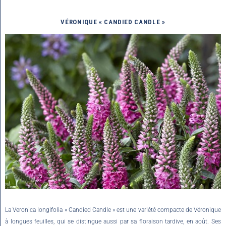
VÉRONIQUE
« CANDIED CANDLE »
La Veronica longifolia « Candied Candle » est une variété compacte de Véronique
à longues feuilles, qui se distingue aussi par sa floraison tardive, en août. Ses