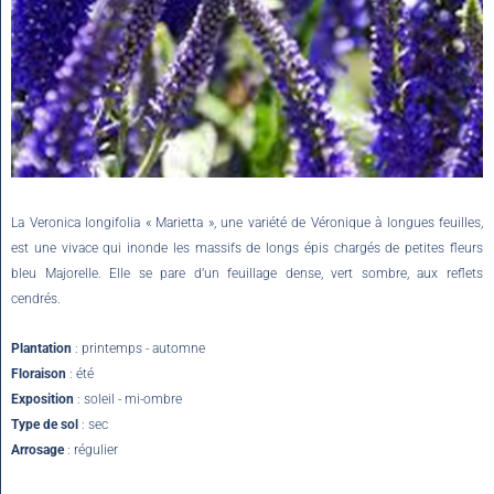
La Veronica longifolia « Marietta », une variété de Véronique à longues feuilles,
est une vivace qui inonde les massifs de longs épis chargés de petites fleurs
bleu Majorelle. Elle se pare d’un feuillage dense, vert sombre, aux reflets
cendrés.
Plantation
: printemps - automne
Floraison
: été
Exposition
: soleil - mi-ombre
Type de sol
: sec
Arrosage
: régulier