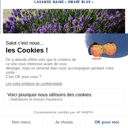
LAVANDE NAINE « DWARF BLUE »
La Lavande angustifolia « Dwarf Blue », avec ses 40 cm de hauteur, est une
variété naine et compacte à floraison violette pourprée, idéale pour les petits
espaces et la culture en pot. Cette vivace parfaitement rustique, développe une