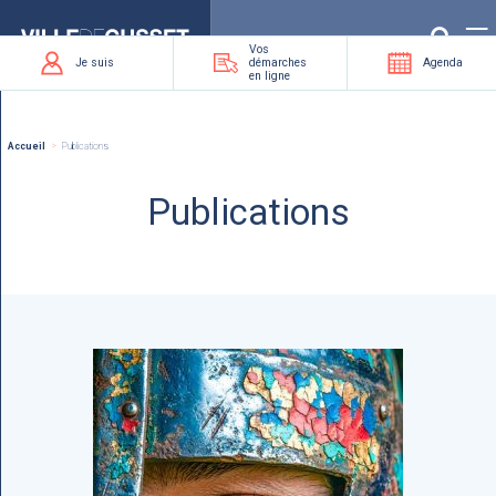
Que
recherchez-
vous
?
Vos
Je suis
démarches
Agenda
en ligne
Accueil
Publications
Publications