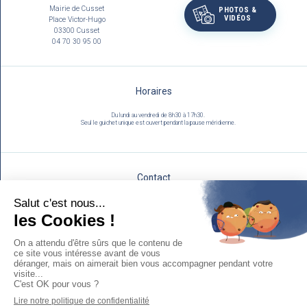
Mairie de Cusset
PHOTOS &
VIDÉOS
Place Victor-Hugo
03300 Cusset
04 70 30 95 00
Horaires
Du lundi au vendredi de 8h30 à 17h30.
Seul le guichet unique est ouvert pendant la pause méridienne.
Contact
Utilisez notre formulaire :
NOUS ÉCRIRE
Mentions légales