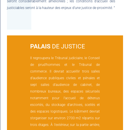
seront considérablement améliorées ; les conditions d’accueil des
justiciables seront à la hauteur des enjeux d’une justice de proximité. ”
PALAIS
DE JUSTICE
Il regroupera le Tribunal judiciaire, le Conseil
de prud’hommes et le Tribunal de
commerce. Il devrait accueillir trois salles
d’audience publiques civiles et pénales et
sept salles d’audience de cabinet, de
nombreux bureaux, des espaces sécurisés
notamment pour l’accueil de détenus
escortés, du stockage d’archives, scellés et
des espaces logistiques. Le bâtiment devrait
s’organiser sur environ 2700 m2 répartis sur
trois étages. À l’extérieur, sur la partie arrière,