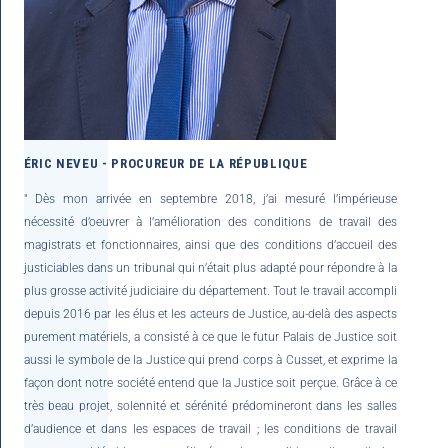
ÉRIC NEVEU - PROCUREUR DE LA RÉPUBLIQUE
" Dès mon arrivée en septembre 2018, j’ai mesuré l’impérieuse
nécessité d’oeuvrer à l’amélioration des conditions de travail des
magistrats et fonctionnaires, ainsi que des conditions d’accueil des
justiciables dans un tribunal qui n’était plus adapté pour répondre à la
plus grosse activité judiciaire du département. Tout le travail accompli
depuis 2016 par les élus et les acteurs de Justice, au-delà des aspects
purement matériels, a consisté à ce que le futur Palais de Justice soit
aussi le symbole de la Justice qui prend corps à Cusset, et exprime la
façon dont notre société entend que la Justice soit perçue. Grâce à ce
très beau projet, solennité et sérénité prédomineront dans les salles
d’audience et dans les espaces de travail ; les conditions de travail