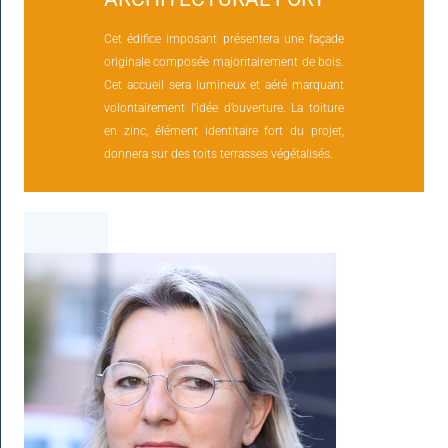
Cet édifice imposant présentera une façade
originale composée majoritairement de bois.
Cet accueil sera lumineux et aéré marquant
volontairement l’idée d’ouverture. La toiture
en zinc, élément identitaire fort du projet,
donnera sur des toits terrasses végétalisés.