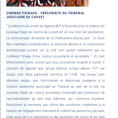
CORINNE PEINAUD - PRÉSIDENTE DU TRIBUNAL
JUDICIAIRE DE CUSSET
“ La sélection du projet de l’agence BLP & Associés pour la création du
nouveau Palais de Justice de Cusset est un vrai motif de satisfaction.
Le communiqué de presse de la Chancellerie précise que “ le choix
des matériaux contemporains, la structure épurée et la composition
architecturale ouverte sur la ville sont autant d’éléments qui lui
confèrent l’image d’une Justice accueillante et accessible ”. Et c’est
effectivement cette Justice que nous souhaitons incarner à Cusset. Il
convient de rappeler que l’actuel tribunal occupe depuis 1971 les
locaux d’un hôtel particulier construit en 1598. Ces locaux sont
vétustes, exigus, peu fonctionnels et désormais inadaptés à la
mission essentielle qu’occupe un Tribunal au sein de la cité. Ce
nouveau Palais de Justice accueillera l’ensemble des juridictions de
l’arrondissement au sein d’un bâtiment qui s’annonce moderne,
fonctionnel et lumineux, qui offrira des conditions matérielles à la
hauteur de l’engagement individuel et collectif du personnel judiciaire,
mais aussi de nos partenaires et des auxiliaires de justice et qui sera