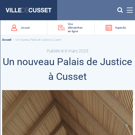
Que
recherchez-
vous
?
Vos
Je suis
démarches
Agenda
en ligne
Accueil
Un nouveau Palais de Justice à Cusset
Publiée le 6 mars 2023
Un nouveau Palais de Justice
à Cusset