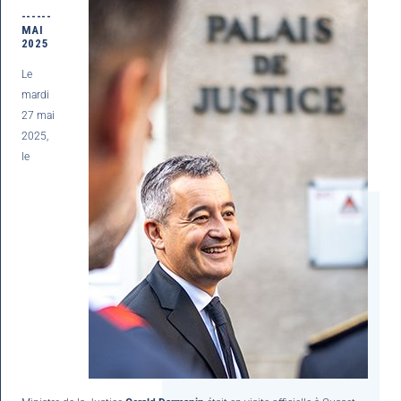
------
MAI
2025
Le
mardi
27 mai
2025,
le