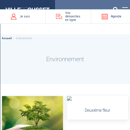
Que
recherchez-
vous
?
Vos
Je suis
démarches
Agenda
en ligne
Accueil
Environnement
Environnement
Deuxième fleur