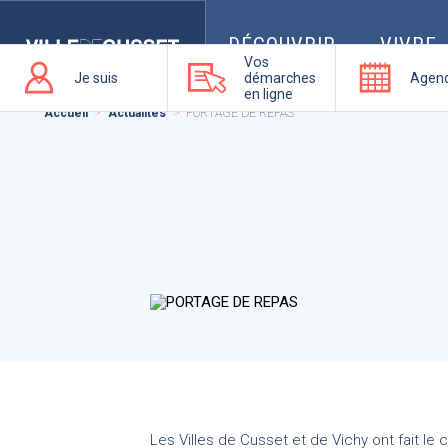
Que
recherchez-
vous
DÉCOUVRIR
VIVRE
?
Vos
Je suis
démarches
Agen
en ligne
Accueil
Actualités
PORTAGE DE REPAS
Les Villes de Cusset et de Vichy ont fait l