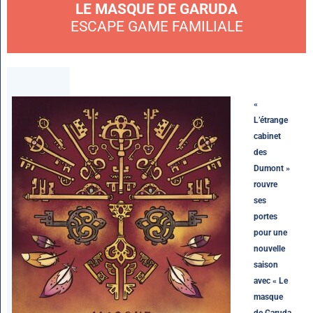
LE MASQUE DE GARUDA
ESCAPE GAME FAMILIALE
«
L’étrange
cabinet
des
Dumont »
rouvre
ses
portes
pour une
nouvelle
saison
avec « Le
masque
de Garuda