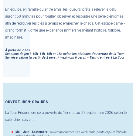
En équipe, en famille ou entre amis, les joueurs, prêts à relever le défi,
auront 60 minutes pour fouiller, observer et résoudre une série d’énigmes
afin de retrouver les clés à temps et empêcher le chaos. Cet escape game «
grand format », offre une expérience immersive mêlant histoire, folklore,
imaginaire.
À partir de 7 ans
Sessions de jeu à 10h, 14h, 16h et 18h selon les périodes d’ouverture de la Tour.
Sur réservation (à partir de 2 pers. / maximum 6 pers.) - Tarif d’entrée à La Tour
OUVERTURE/HORAIRES
La Tour Prisonnière sera ouverte du 1er mai au 27 septembre 2026 selon le
calendrier suivant :
Mai - Juin - Septembre :
ouvert uniquement les week-ends, ponts et jours fériés de
10h à 12h et de 14h à 18h