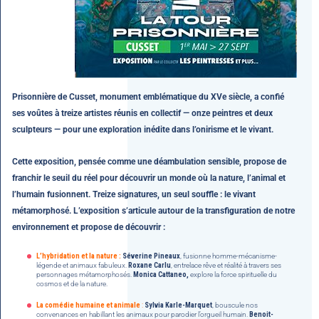
Prisonnière de Cusset, monument emblématique du XVe siècle, a confié
ses voûtes à treize artistes réunis en collectif — onze peintres et deux
sculpteurs — pour une exploration inédite dans l’onirisme et le vivant.
Cette exposition, pensée comme une déambulation sensible, propose de
franchir le seuil du réel pour découvrir un monde où la nature, l’animal et
l’humain fusionnent. Treize signatures, un seul souffle : le vivant
métamorphosé. L’exposition s’articule autour de la transfiguration de notre
environnement et propose de découvrir :
L’hybridation et la nature :
Séverine Pineaux
, fusionne homme-mécanisme-
légende et animaux fabuleux.
Roxane Carlu
, entrelace rêve et réalité à travers ses
personnages métamorphosés.
Monica Cattaneo,
explore la force spirituelle du
cosmos et de la nature.
La comédie humaine et animale
:
Sylvia Karle-Marquet
, bouscule nos
convenances en habillant les animaux pour parodier l’orgueil humain.
Benoit-