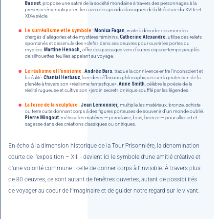
Basset
, propose une satire de la société mondaine à travers des personnages à la
présence énigmatique en lien avec des grands classiques de la littérature du XVIIe et
XIXe siècle.
Le surréalisme et le symbole
:
Monica Fagan
, invite à décoder des mondes
chargés d’allégories et de mystères féminins.
Catherine Alexandre
, utilise des reliefs
spontanés et dissimule des «clefs» dans ses oeuvres pour ouvrir les portes du
mystère.
Martine Henoch,
offre des passages vers d’autres espace-temps peuplés
de silhouettes-feuilles appelant au voyage.
Le réalisme et l’onirisme
:
Andrée Bars
, traque la connivence entre l’inconscient et
la réalité.
Chantal Herbaux
, livre des réflexions philosophiques sur la protection de la
planète à travers son «réalisme fantastique».
Anne Smith
, célèbre la poésie de la
réalité rugueuse et cultive son «jardin secret» onirique soufflé par les légendes.
La force de la sculpture
:
Jean Lemonnier,
multiplie les matériaux, bronze, schiste
ou terre cuite donnant corps à des figures porteuses de souvenir d’un monde oublié.
Pierre Mingout
, métisse les matières — porcelaine, bois, bronze — pour allier art et
sagesse dans des créations classiques ou oniriques.
En écho à la dimension historique de la Tour Prisonnière, la dénomination
courte de l’exposition – XIII - devient ici le symbole d’une amitié créative et
d’une volonté commune : celle de donner corps à l’invisible. À travers plus
de 80 oeuvres, ce sont autant de fenêtres ouvertes, autant de possibilités
de voyager au coeur de l’imaginaire et de guider notre regard sur le vivant.