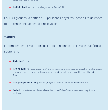
Juillet - Août
: ouvert tous les jours de 14h à 19h
Pour les groupes (à partir de 15 personnes payantes) possibilité de visites
toute l’année uniquement sur réservation.
TARIFS
Ils comprennent la visite libre de La Tour Prisonnière et la visite guidée des
souterrains.
Plein tarif :
10€
Tarif réduit :
7€ (étudiants, - de 18 ans, curistes, personnes en situation de handicap,
demandeurs d'emploi ou les personnes individuels souhaitant la visite libre de la
Tour)
Tarif groupe et CE
: 5€ (
Pour les groupes à partir de 15 personnes payantes
)
Gratuit :
- de 6 ans, scolaires et étudiants de Vichy Communauté sur la période
scolaire