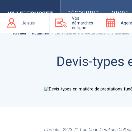
Que
recherchez-
vous
DÉCOUVRIR
VIVRE
?
Vos
Je suis
démarches
Agen
en ligne
Accueil
Actualités
Devis-types en matière de prestations funéraires
Devis-types 
L’article
L2223-21-1 du Code Géral des Collectiv