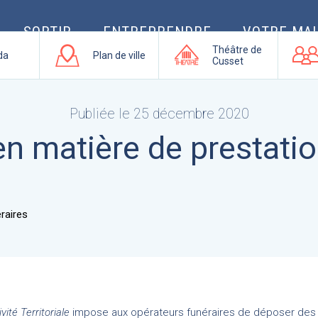
SORTIR
ENTREPRENDRE
VOTRE MAI
Théâtre de
da
Plan de ville
Cusset
Publiée le 25 décembre 2020
en matière de prestatio
ité Territoriale
impose a
ux opérateurs funéraires de déposer de