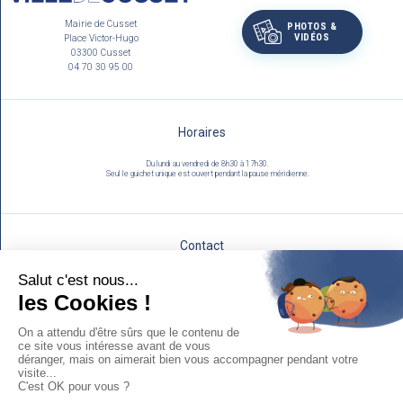
Mairie de Cusset
PHOTOS &
VIDÉOS
Place Victor-Hugo
03300 Cusset
04 70 30 95 00
Horaires
Du lundi au vendredi de 8h30 à 17h30.
Seul le guichet unique est ouvert pendant la pause méridienne.
Contact
Utilisez notre formulaire :
NOUS ÉCRIRE
Mentions légales