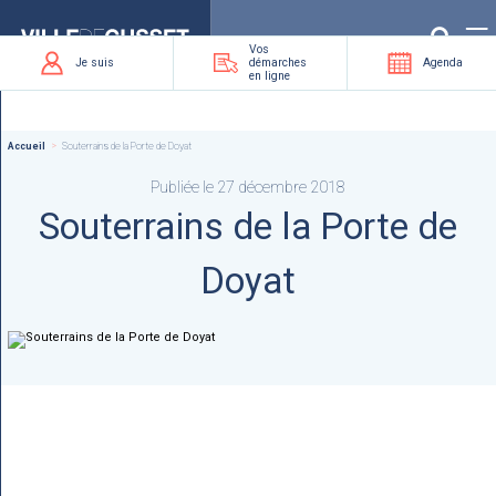
Que
recherchez-
vous
?
Vos
Je suis
démarches
Agenda
en ligne
Accueil
Souterrains de la Porte de Doyat
Publiée le 27 décembre 2018
Souterrains de la Porte de
Doyat