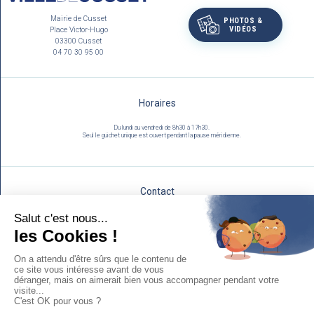
Mairie de Cusset
PHOTOS &
VIDÉOS
Place Victor-Hugo
03300 Cusset
04 70 30 95 00
Horaires
Du lundi au vendredi de 8h30 à 17h30.
Seul le guichet unique est ouvert pendant la pause méridienne.
Contact
Utilisez notre formulaire :
NOUS ÉCRIRE
Mentions légales