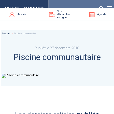
Que
recherchez-
vous
?
Vos
Je suis
démarches
Agenda
en ligne
Accueil
Piscine communautaire
Publiée le 27 décembre 2018
Piscine communautaire