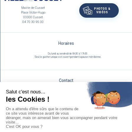
Mairie de Cusset
PHOTOS &
VIDÉOS
Place Victor-Hugo
03300 Cusset
04 70 30 95 00
Horaires
Du lundi au vendredi de 8h30 à 17h30.
Seul le guichet unique est ouvert pendant la pause méridienne.
Contact
Utilisez notre formulaire :
NOUS ÉCRIRE
Mentions légales