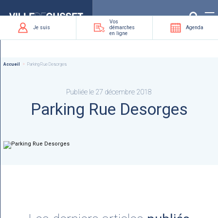
Que
recherchez-
vous
?
Vos
Je suis
démarches
Agenda
en ligne
Accueil
Parking Rue Desorges
Publiée le 27 décembre 2018
Parking Rue Desorges