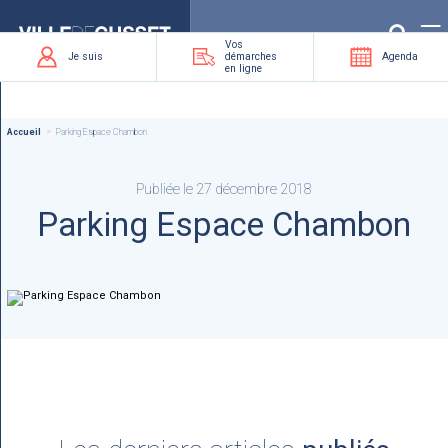
Que
recherchez-
vous
?
Vos
Je suis
démarches
Agenda
en ligne
Accueil
Parking Espace Chambon
Publiée le 27 décembre 2018
Parking Espace Chambon