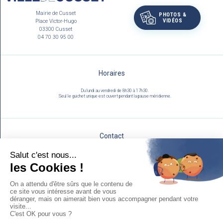
Mairie de Cusset
PHOTOS &
VIDÉOS
Place Victor-Hugo
03300 Cusset
04 70 30 95 00
Horaires
Du lundi au vendredi de 8h30 à 17h30.
Seul le guichet unique est ouvert pendant la pause méridienne.
Contact
Utilisez notre formulaire :
NOUS ÉCRIRE
Mentions légales