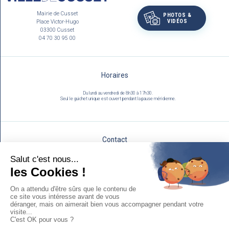
Mairie de Cusset
PHOTOS &
VIDÉOS
Place Victor-Hugo
03300 Cusset
04 70 30 95 00
Horaires
Du lundi au vendredi de 8h30 à 17h30.
Seul le guichet unique est ouvert pendant la pause méridienne.
Contact
Utilisez notre formulaire :
NOUS ÉCRIRE
Mentions légales