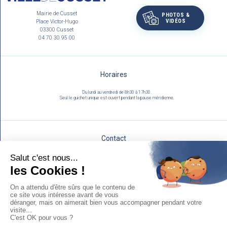
Mairie de Cusset
PHOTOS &
VIDÉOS
Place Victor-Hugo
03300 Cusset
04 70 30 95 00
Horaires
Du lundi au vendredi de 8h30 à 17h30.
Seul le guichet unique est ouvert pendant la pause méridienne.
Contact
Utilisez notre formulaire :
NOUS ÉCRIRE
Mentions légales