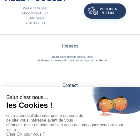
Mairie de Cusset
PHOTOS &
VIDÉOS
Place Victor-Hugo
03300 Cusset
04 70 30 95 00
Horaires
Du lundi au vendredi de 8h30 à 17h30.
Seul le guichet unique est ouvert pendant la pause méridienne.
Contact
Utilisez notre formulaire :
NOUS ÉCRIRE
Mentions légales