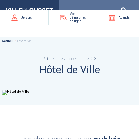
Que
recherchez-
vous
?
Vos
Je suis
démarches
Agenda
en ligne
Accueil
Hôtel de Ville
Publiée le 27 décembre 2018
Hôtel de Ville