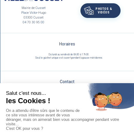
Mairie de Cusset
PHOTOS &
VIDÉOS
Place Victor-Hugo
03300 Cusset
04 70 30 95 00
Horaires
Du lundi au vendredi de 8h30 à 17h30.
Seul le guichet unique est ouvert pendant la pause méridienne.
Contact
Utilisez notre formulaire :
NOUS ÉCRIRE
Mentions légales