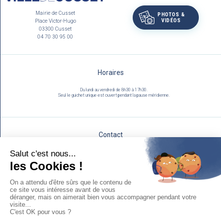
Mairie de Cusset
PHOTOS &
VIDÉOS
Place Victor-Hugo
03300 Cusset
04 70 30 95 00
Horaires
Du lundi au vendredi de 8h30 à 17h30.
Seul le guichet unique est ouvert pendant la pause méridienne.
Contact
Utilisez notre formulaire :
NOUS ÉCRIRE
Mentions légales