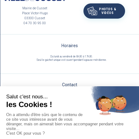
Mairie de Cusset
PHOTOS &
VIDÉOS
Place Victor-Hugo
03300 Cusset
04 70 30 95 00
Horaires
Du lundi au vendredi de 8h30 à 17h30.
Seul le guichet unique est ouvert pendant la pause méridienne.
Contact
Utilisez notre formulaire :
NOUS ÉCRIRE
Mentions légales