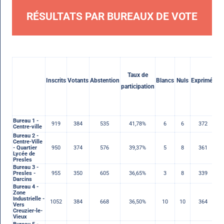
RÉSULTATS PAR BUREAUX DE VOTE
C
Taux de
Inscrits
Votants
Abstention
Blancs
Nuls
Exprimés
participation
c
Bureau 1 -
919
384
535
41,78%
6
6
372
Centre-ville
Bureau 2 -
Centre-Ville
- Quartier
950
374
576
39,37%
5
8
361
Lycée de
Presles
Bureau 3 -
Presles -
955
350
605
36,65%
3
8
339
Darcins
Bureau 4 -
Zone
Industrielle -
1052
384
668
36,50%
10
10
364
Vers
Creuzier-le-
Vieux