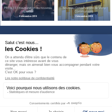
PRESLES I Inauguration du nouveau
Nouveau Conservatoire de Vichy
quartier
Communauté
9 décembre 2019
2 décembre 2019
Restez
connectés
Newsletter :
recevez l'essentiel de votre ville
Mairie de Cusset
PHOTOS &
VIDÉOS
Place Victor-Hugo
03300 Cusset
04 70 30 95 00