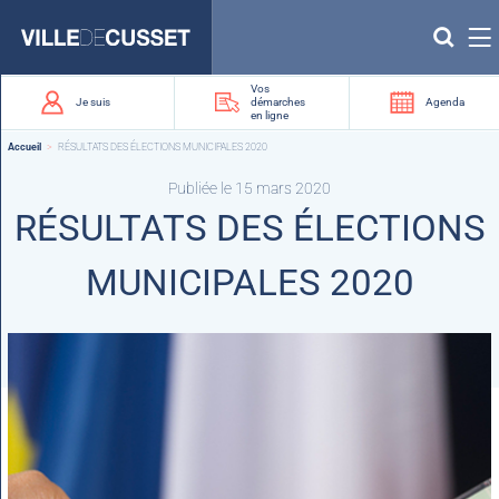
Que
recherchez-
vous
?
Vos
Je suis
démarches
Agenda
en ligne
Accueil
RÉSULTATS DES ÉLECTIONS MUNICIPALES 2020
Publiée le 15 mars 2020
RÉSULTATS DES ÉLECTIONS
MUNICIPALES 2020