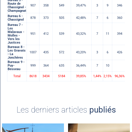
Bureau 5 -
Route de
907
358
549
39,47%
3
9
346
Chassignol -
Champagnat
Bureau 6 -
878
373
505
42,48%
7
6
360
Chassignol
Bureau 7 -
Les
Malavaux -
951
412
539
43,32%
7
11
394
Molles -
Vers les
Justices
Bureaux 8 -
Les Gravats
1007
435
572
43,20%
3
6
426
- La
Jonchères
Bureaux 9 -
Puy-
999
364
635
36,44%
7
10
Besseau
Total
8618
3434
5184
39,85%
1,44%
2,15%
96,36%
1
Les derniers articles
publiés