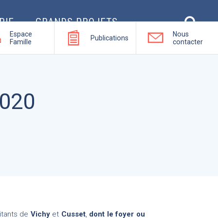
RIE
GRANDS PROJETS
Espace
Nous
Publications
Famille
contacter
2020
itants de
Vichy
et
Cusset
,
dont le foyer ou