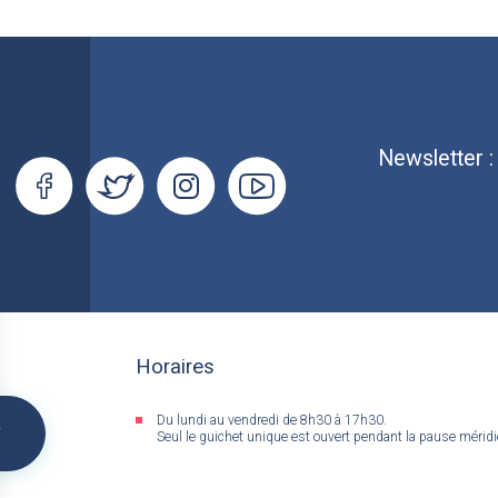
Newsletter 
Horaires
Du lundi au vendredi de 8h30 à 17h30.
&
Seul le guichet unique est ouvert pendant la pause mérid