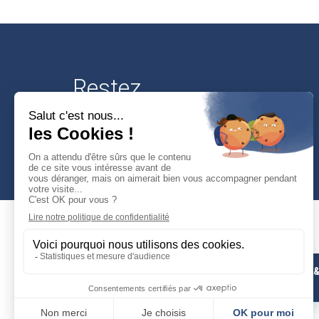
Restez
connectés
Mairie de Cusset
PHOTOS 
Place Victor-Hugo
VIDÉOS
03300 Cusset
04 70 30 95 00