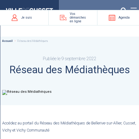
Que
recherchez-
vous
?
Vos
Je suis
démarches
Agenda
en ligne
Accueil
Réseau des Médiathèques
Publiée le 9 septembre 2022
Réseau des Médiathèques
Accédez au portail du Réseau des Médiathèques de Bellerive-sur-Allier, Cusset,
Vichy et Vichy Communauté