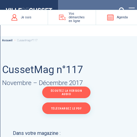
Que
recherchez-
vous
?
Vos
Je suis
démarches
Agenda
en ligne
Accueil
Cussetmag n°117
CussetMag n°117
Novembre – Décembre 2017
ÉCOUTEZ LA VERSION
AUDIO
TÉLÉCHARGEZ LE PDF
Dans votre magazine :