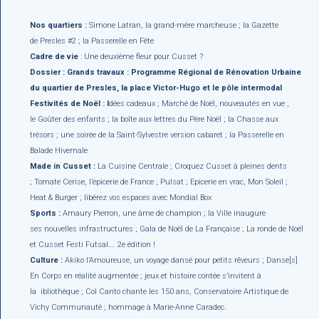
Nos quartiers :
Simone Latran, la grand-mère marcheuse ; la Gazette
de Presles #2 ; la Passerelle en Fête
Cadre de vie
: Une deuxième fleur pour Cusset ?
Dossier : Grands travaux : Programme Régional de Rénovation Urbaine
du quartier de Presles, la place Victor-Hugo et le pôle intermodal
Festivités de Noël : I
dées cadeaux ; Marché de Noël, nouveautés en vue ;
le Goûter des enfants ; la boîte aux lettres du Père Noël ; la Chasse aux
trésors ; une soirée de la Saint-Sylvestre version cabaret ; la Passerelle en
Balade Hivernale
Made in Cusset :
La Cuisine Centrale ; Croquez Cusset à pleines dents
; Tomate Cerise, l’épicerie de France ; Pulsat ; Epicerie en vrac, Mon Soleil ;
Heat & Burger ; libérez vos espaces avec Mondial Box
Sports :
Amaury Pierron, une âme de champion ; la Ville inaugure
ses nouvelles infrastructures ; Gala de Noël de La Française ; La ronde de Noël
et Cusset Festi Futsal…. 2e édition !
Culture :
Akiko l’Amoureuse, un voyage dansé pour petits rêveurs ; Danse[s]
En Corps en réalité augmentée ; jeux et histoire contée s’invitent à
la ibliothèque ; Col Canto chante les 150 ans, Conservatoire Artistique de
Vichy Communauté ; hommage à Marie-Anne Caradec.