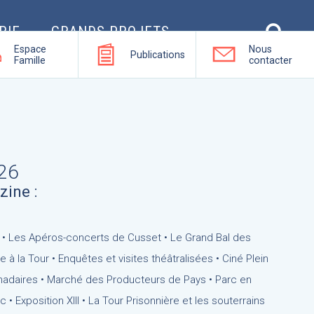
RIE
GRANDS PROJETS
Espace
Nous
Publications
Famille
contacter
026
ine :
• Les Apéros-concerts de Cusset • Le Grand Bal des
à la Tour • Enquêtes et visites théâtralisées • Ciné Plein
adaires • Marché des Producteurs de Pays • Parc en
 • Exposition XIII • La Tour Prisonnière et les souterrains