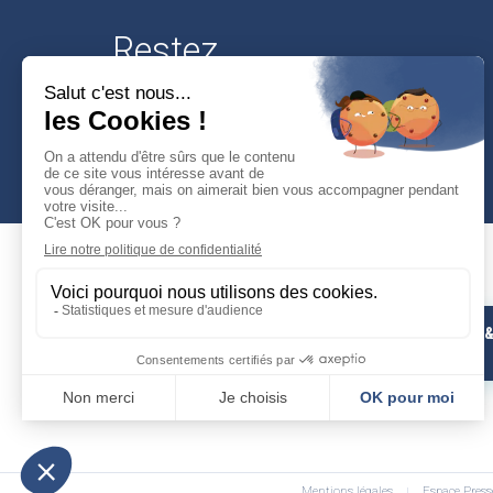
Restez
connectés
Mairie de Cusset
PHOTOS 
Place Victor-Hugo
VIDÉOS
03300 Cusset
04 70 30 95 00
Mentions légales
Espace Press