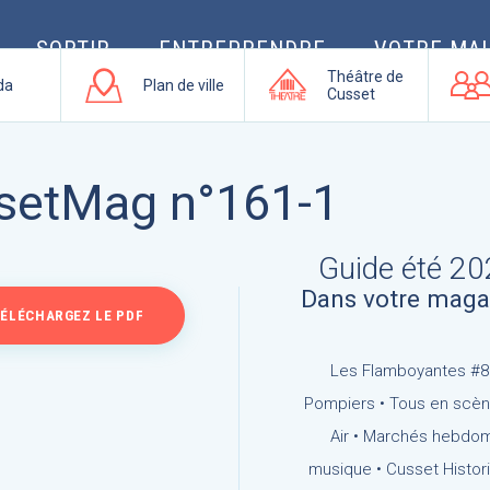
SORTIR
ENTREPRENDRE
VOTRE MAI
Théâtre de
da
Plan de ville
Cusset
setMag n°161-1
Guide été 2
Dans votre magaz
ÉLÉCHARGEZ LE PDF
Les Flamboyantes #8 
Pompiers • Tous en scène 
Air • Marchés hebdom
musique • Cusset Historic