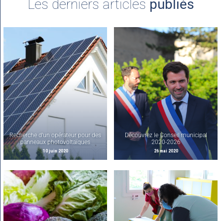
Les derniers articles
publiés
Recherche d’un opérateur pour des
Découvrez le Conseil municipal
panneaux photovoltaïques
2020-2026
10 juin 2020
26 mai 2020