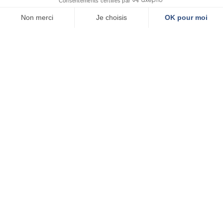
Mairie de Cusset
PHOTOS &
VIDÉOS
Place Victor-Hugo
03300 Cusset
04 70 30 95 00
Horaires
Du lundi au vendredi de 8h30 à 17h30.
Seul le guichet unique est ouvert pendant la pause méridienne.
Contact
Utilisez notre formulaire :
NOUS ÉCRIRE