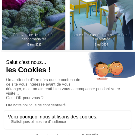
Réouverture des marchés
Les écoles cussétoises se préparent
hebdomadaires
à la rentrée
15 mai 2020
6 mai 2020
Restez
connectés
Newsletter :
recevez l'essentiel de votre ville