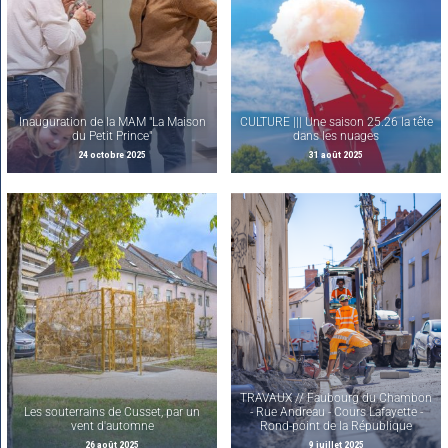
Inauguration de la MAM "La Maison
CULTURE ||| Une saison 25.26 la tête
du Petit Prince"
dans les nuages
24 octobre 2025
31 août 2025
TRAVAUX // Faubourg du Chambon
Les souterrains de Cusset, par un
- Rue Andreau - Cours Lafayette -
vent d'automne
Rond-point de la République
26 août 2025
9 juillet 2025