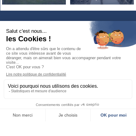
Restez
connectés
Newsletter :
recevez l'essentiel de votre ville
Mairie de Cusset
PHOTOS &
VIDÉOS
Place Victor-Hugo
03300 Cusset
04 70 30 95 00