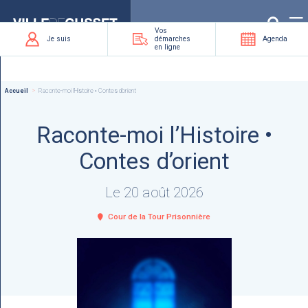
Que
recherchez-
vous
?
Vos
Je suis
démarches
Agenda
en ligne
Accueil
Raconte-moi l’Histoire • Contes d’orient
Raconte-moi l’Histoire •
Contes d’orient
Le 20 août 2026
Cour de la Tour Prisonnière