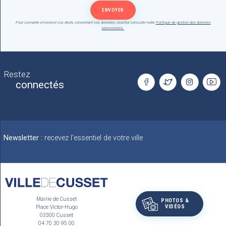
Pour connaître et exercer vos droits concernant vos données, veuillez consulter notre
Politique de gestion des données
personnelles.
Restez
connectés
Newsletter :
recevez l'essentiel de votre ville
Mairie de Cusset
PHOTOS &
VIDÉOS
Place Victor-Hugo
03300 Cusset
04 70 30 95 00