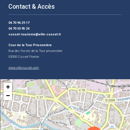
Contact & Accès
04 70 96 29 17
04 70 30 95 24
cusset-tourisme@ville-cusset.fr
Cour de la Tour Prisonnière
Rue des Fossés de la Tour prisonnière
03300 Cusset France
www.ville-cusset.com
+
−