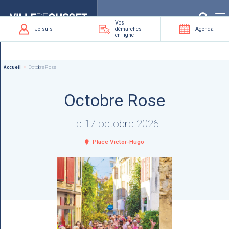
Que
recherchez-
vous
?
Vos
Je suis
démarches
Agenda
en ligne
Accueil
Octobre Rose
Octobre Rose
Le 17 octobre 2026
Place Victor-Hugo