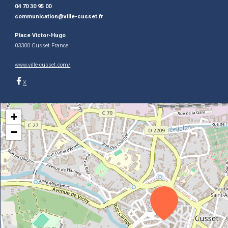
04 70 30 95 00
communication@ville-cusset.fr
Place Victor-Hugo
03300 Cusset France
www.ville-cusset.com/
X
+
−