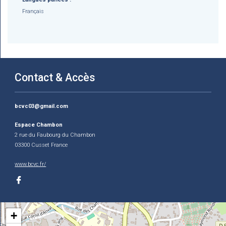
Français
Contact & Accès
bcvc03@gmail.com
Espace Chambon
2 rue du Faubourg du Chambon
03300 Cusset France
www.bcvc.fr/
+