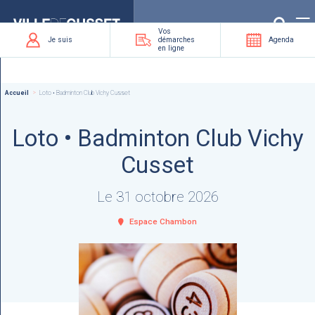
Que
recherchez-
vous
?
Vos
Je suis
démarches
Agenda
en ligne
Accueil
Loto • Badminton Club Vichy Cusset
Loto • Badminton Club Vichy
Cusset
Le 31 octobre 2026
Espace Chambon