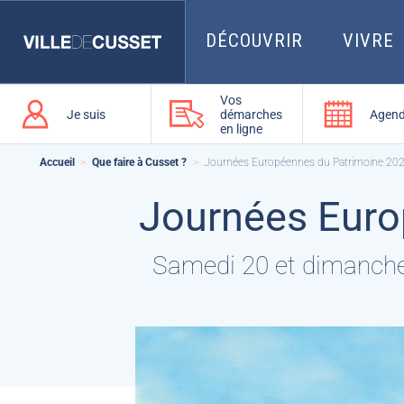
Que
recherchez-
vous
DÉCOUVRIR
VIVRE
?
Vos
Je suis
démarches
Agen
en ligne
Accueil
Que faire à Cusset ?
Journées Européennes du Patrimoine 202
Journées Euro
Samedi 20 et dimanche