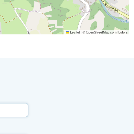
Leaflet
|
©
OpenStreetMap
contributors