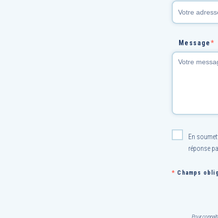
Message
*
En soumetta
réponse pa
*
Champs oblig
Pour connaît