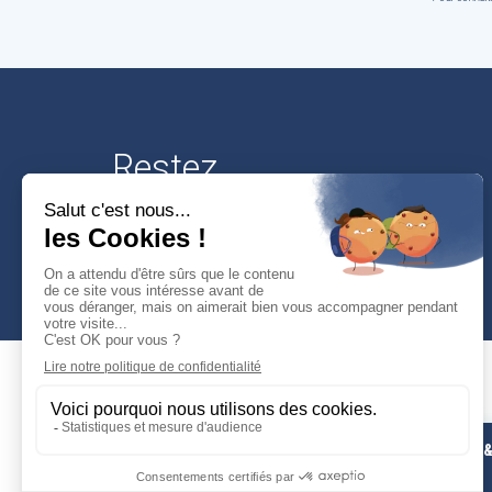
Restez
connectés
Mairie de Cusset
PHOTOS 
Place Victor-Hugo
VIDÉOS
03300 Cusset