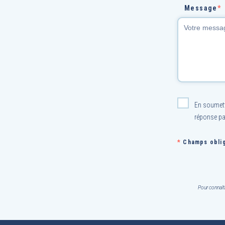
Message
*
En soumetta
réponse pa
*
Champs oblig
Pour connaît