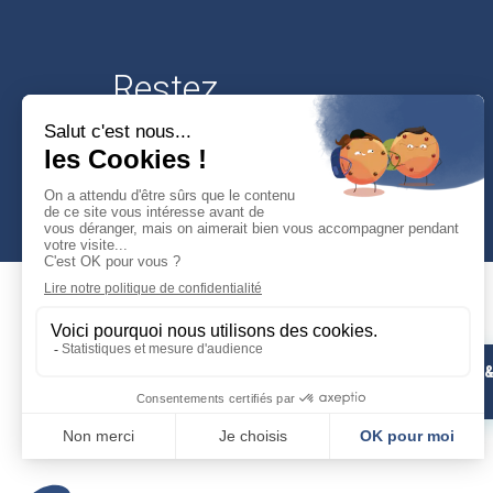
Restez
connectés
Mairie de Cusset
PHOTOS 
Place Victor-Hugo
VIDÉOS
03300 Cusset
04 70 30 95 00