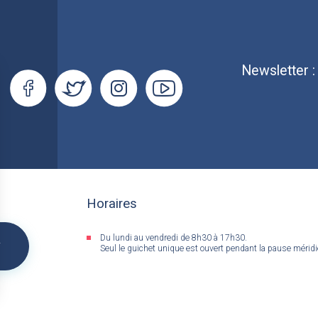
Newsletter 
Horaires
Du lundi au vendredi de 8h30 à 17h30.
&
Seul le guichet unique est ouvert pendant la pause mérid