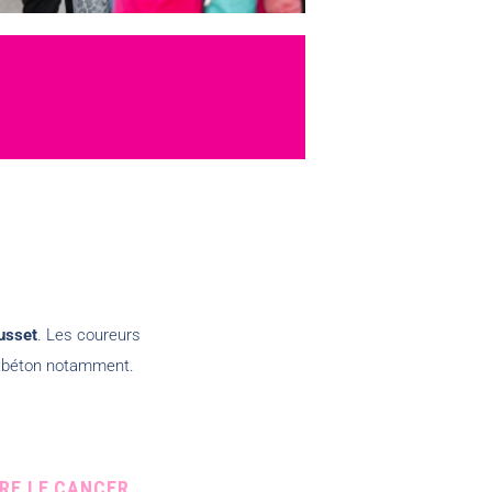
usset
. Les coureurs
ontbéton notamment.
RE LE CANCER.