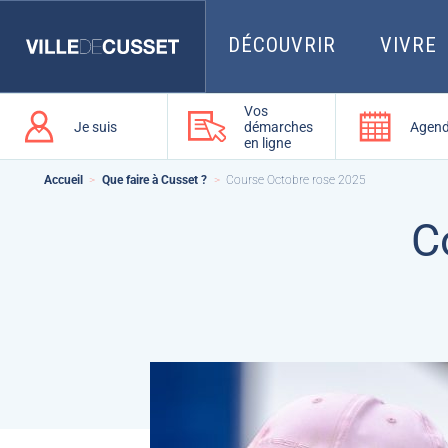
Que
recherchez-
vous
DÉCOUVRIR
VIVRE
?
Vos
Je suis
démarches
Agen
en ligne
Accueil
Que faire à Cusset ?
Course Octobre rose 2025
C