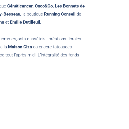
 que
Généticancer, Onco&Co, Les Bonnets de
y-Besseau,
la boutique
Running Conseil
de
hn
et
Emilie Dutilleuil.
 commerçants cussétois : créations florales
ec la
Maison Giza
ou encore tatouages
e tout l’après-midi. L’intégralité des fonds