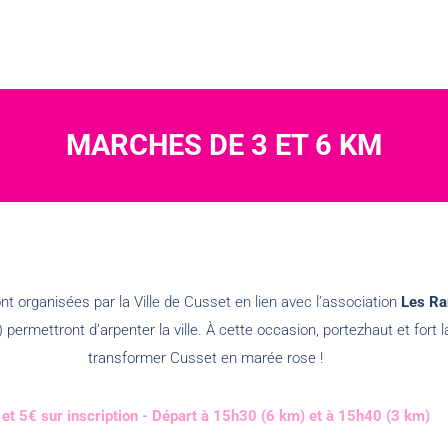
MARCHES DE 3 ET 6 KM
t organisées par la Ville de Cusset en lien avec l’association
Les Ra
permettront d’arpenter la ville. À cette occasion, portezhaut et fort 
transformer Cusset en marée rose !
 et 5€ sur inscription - Départ à 15h30 (6 km) et à 15h40 (3 km)