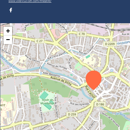
www.ville-cusset.com/theatre/
+
−