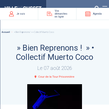
Que
recherchez-
vous
?
Vos
Je suis
démarches
Agenda
en ligne
Accueil
» Bien Reprenons ! » • Collectif Muerto Coco
» Bien Reprenons ! » •
Collectif Muerto Coco
Le 07 août 2026
Cour de la Tour Prisonnière