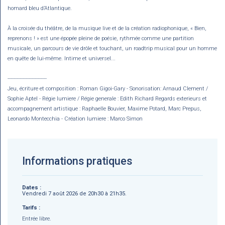
homard bleu d’Atlantique.
À la croisée du théâtre, de la musique live et de la création radiophonique, « Bien,
reprenons ! » est une épopée pleine de poésie, rythmée comme une partition
musicale, un parcours de vie drôle et touchant, un roadtrip musical pour un homme
en quête de lui-même. Intime et universel...
--------------------------
Jeu, écriture et composition : Roman Gigoi-Gary - Sonorisation: Arnaud Clement /
Sophie Aptel - Régie lumiere / Régie generale : Edith Richard Regards exterieurs et
accompagnement artistique : Raphaelle Bouvier, Maxime Potard, Marc Prepus,
Leonardo Montecchia - Création lumiere : Marco Simon
Informations pratiques
Dates :
Vendredi 7 août 2026 de 20h30 à 21h35.
Tarifs :
Entrée libre.