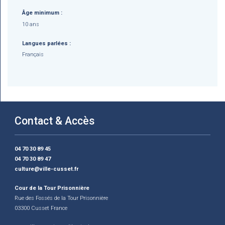
Âge minimum :
10 ans
Langues parlées :
Français
Contact & Accès
04 70 30 89 45
04 70 30 89 47
culture@ville-cusset.fr
Cour de la Tour Prisonnière
Rue des Fossés de la Tour Prisonnière
03300 Cusset France