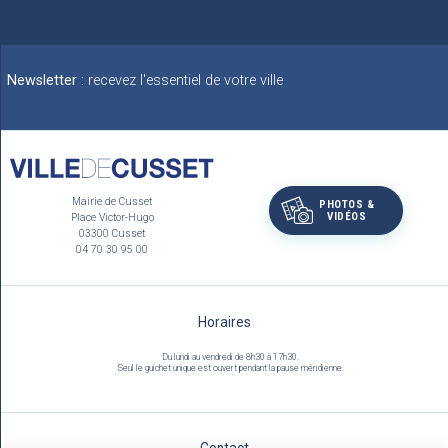
Newsletter :
recevez l'essentiel de votre ville
Mairie de Cusset
PHOTOS &
VIDÉOS
Place Victor-Hugo
03300 Cusset
04 70 30 95 00
Horaires
Du lundi au vendredi de 8h30 à 17h30.
Seul le guichet unique est ouvert pendant la pause méridienne.