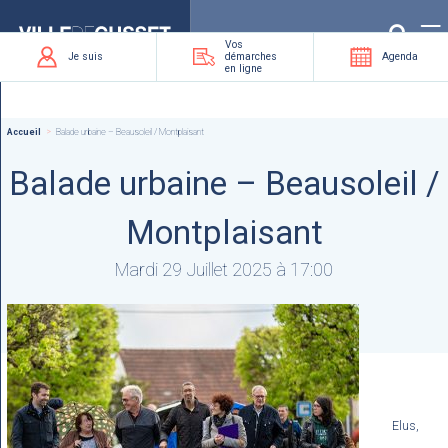
Que
recherchez-
vous
?
Vos
Je suis
démarches
Agenda
en ligne
Accueil
Balade urbaine – Beausoleil / Montplaisant
Balade urbaine – Beausoleil /
Montplaisant
Mardi 29 Juillet 2025 à 17:00
Elus,