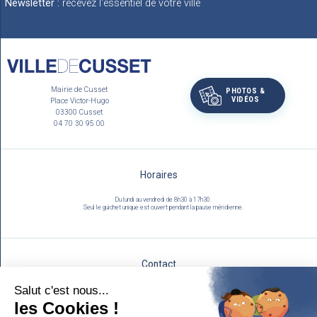
Newsletter :
recevez l'essentiel de votre ville
Mairie de Cusset
PHOTOS &
VIDÉOS
Place Victor-Hugo
03300 Cusset
04 70 30 95 00
Horaires
Du lundi au vendredi de 8h30 à 17h30.
Seul le guichet unique est ouvert pendant la pause méridienne.
Contact
Utilisez notre formulaire :