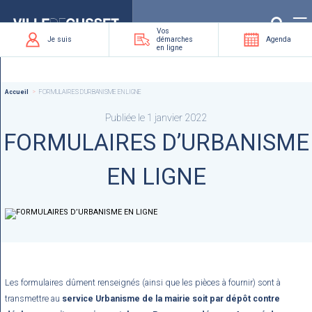
Que
recherchez-
vous
?
Vos
Je suis
démarches
Agenda
en ligne
Accueil
FORMULAIRES D’URBANISME EN LIGNE
Publiée le 1 janvier 2022
FORMULAIRES D’URBANISME
EN LIGNE
Les formulaires dûment renseignés (ainsi que les pièces à fournir) sont à
transmettre au
service Urbanisme de la mairie
soit par dépôt contre