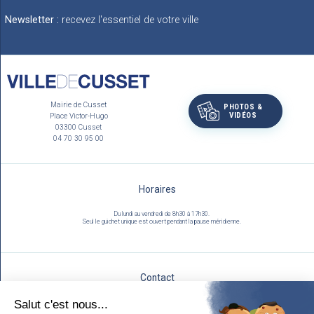
Newsletter :
recevez l'essentiel de votre ville
Mairie de Cusset
PHOTOS &
VIDÉOS
Place Victor-Hugo
03300 Cusset
04 70 30 95 00
Horaires
Du lundi au vendredi de 8h30 à 17h30.
Seul le guichet unique est ouvert pendant la pause méridienne.
Contact
Utilisez notre formulaire :