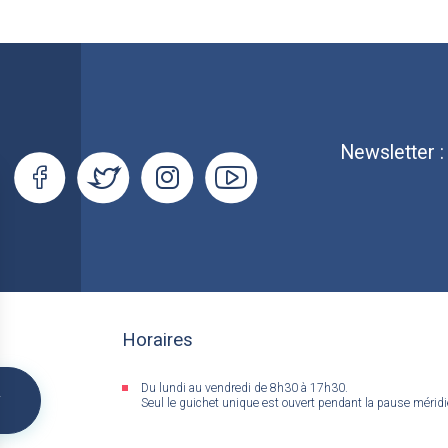
Newsletter 
Horaires
Du lundi au vendredi de 8h30 à 17h30.
&
Seul le guichet unique est ouvert pendant la pause mérid