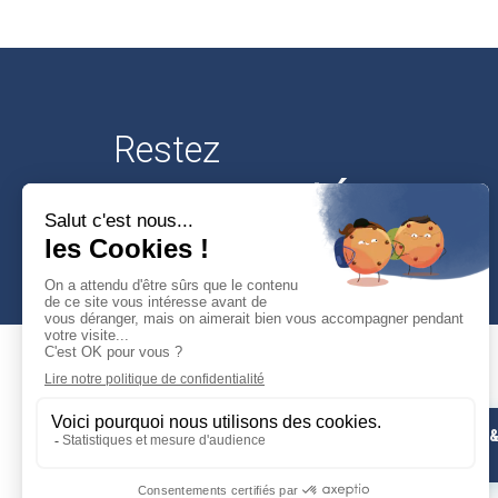
Restez
connectés
Mairie de Cusset
PHOTOS 
Place Victor-Hugo
VIDÉOS
03300 Cusset
04 70 30 95 00