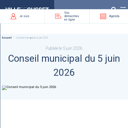
Que
recherchez-
vous
?
Vos
Je suis
démarches
Agenda
en ligne
Accueil
Conseil municipal du 5 juin 2026
Publiée le 5 juin 2026
Conseil municipal du 5 juin
2026