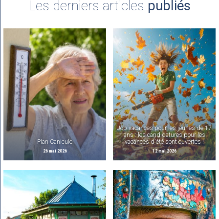
Les derniers articles
publiés
Job vacances pour les jeunes de 17
ans : les candidatures pour les
Plan Canicule
vacances d'été sont ouvertes !
26 mai 2026
12 mai 2026