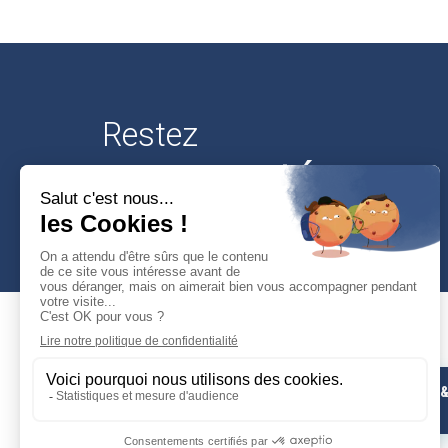
Restez
connectés
Mairie de Cusset
PHOTOS 
Place Victor-Hugo
VIDÉOS
03300 Cusset
04 70 30 95 00