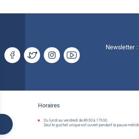
Newsletter 
Horaires
Du lundi au vendredi de 8h30 à 17h30.
&
Seul le guichet unique est ouvert pendant la pause mérid