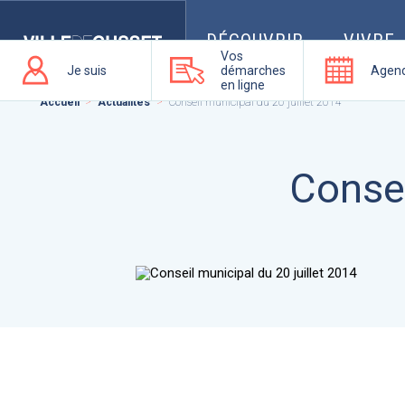
Que
recherchez-
vous
DÉCOUVRIR
VIVRE
?
Vos
Je suis
démarches
Agen
en ligne
Accueil
Actualités
Conseil municipal du 20 juillet 2014
Consei